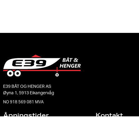
E39 BÅT OG HENGER AS
Øyna 1, 5913 Eikangervåg
NO 918 569 081 MVA
Åpningstider
Kontakt
Man - Ons:
10:00 - 16:00
(+47) 56 35 71 75
Torsdag:
10:00 - 16:00
salg@e39baat.no