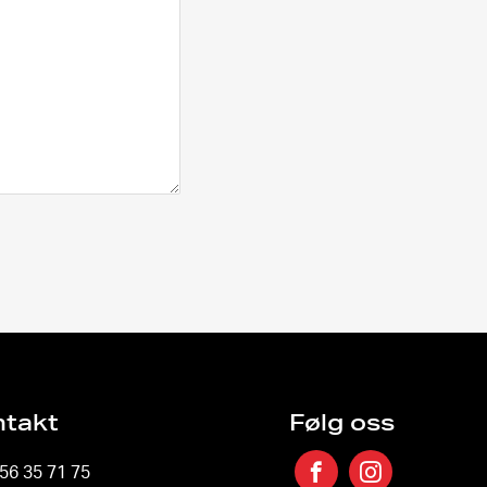
ntakt
Følg oss
 56 35 71 75