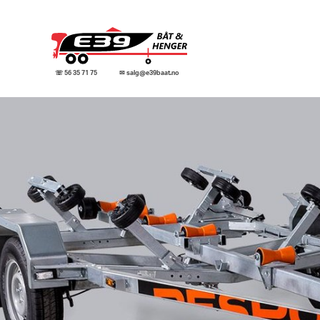
☏ 56 35 71 75
✉ salg@e39baat.no