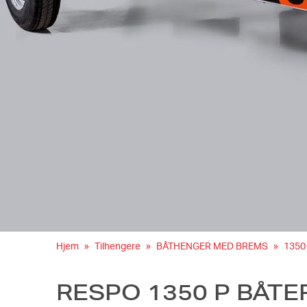
Hjem
Tilhengere
BÅTHENGER MED BREMS
1350
RESPO 1350 P BÅTER