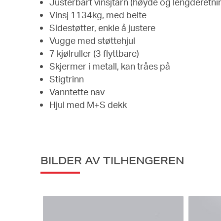
Justerbart vinsjtårn (høyde og lengderetni
Vinsj 1134kg, med belte
Sidestøtter, enkle å justere
Vugge med støttehjul
7 kjølruller (3 flyttbare)
Skjermer i metall, kan tråes på
Stigtrinn
Vanntette nav
Hjul med M+S dekk
BILDER AV TILHENGEREN