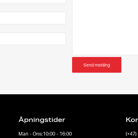
Send melding
Åpningstider
Ko
Man - Ons:
10:00 - 16:00
(+47)