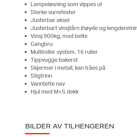
Lampeløsning som vippes ut
Sterke surrefester
Justerbar aksel
Justerbart vinsjtårn (høyde og lengderetni
Vinsj 900kg, med belte
Gangbru
Multiroller system, 16 ruller
Tippvugge bakerst
Skjermer i metall, kan tråes på
Stigtrinn
Vanntette nav
Hjul med M+S dekk
BILDER AV TILHENGEREN