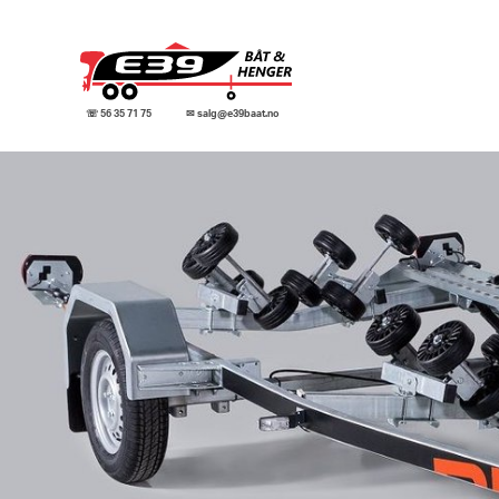
☏ 56 35 71 75
✉ salg@e39baat.no