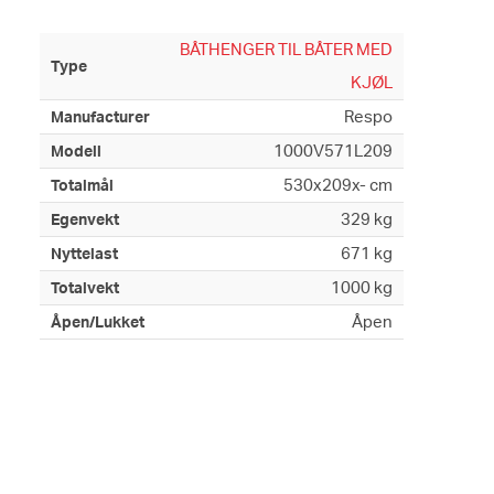
BÅTHENGER TIL BÅTER MED
Type
KJØL
Respo
Manufacturer
1000V571L209
Modell
530x209x- cm
Totalmål
329 kg
Egenvekt
671 kg
Nyttelast
1000 kg
Totalvekt
Åpen
Åpen/Lukket