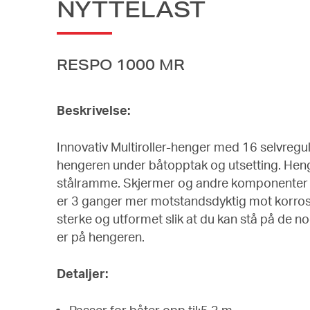
NYTTELAST
RESPO 1000 MR
Beskrivelse:
Innovativ Multiroller-henger med 16 selvregu
hengeren under båtopptak og utsetting. Heng
stålramme. Skjermer og andre komponenter er
er 3 ganger mer motstandsdyktig mot korrosj
sterke og utformet slik at du kan stå på de 
er på hengeren.
Detaljer:
Passer for båter opp til:5.3 m