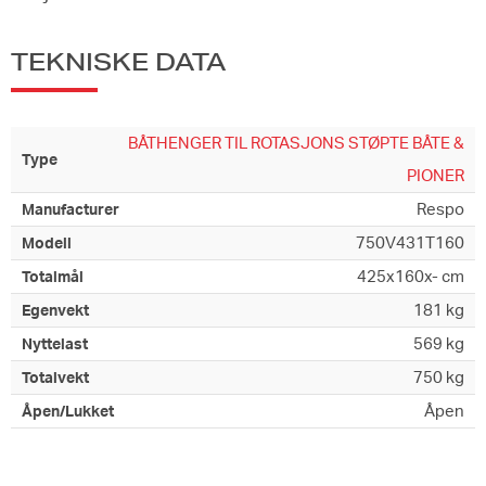
TEKNISKE DATA
BÅTHENGER TIL ROTASJONS STØPTE BÅTE &
Type
PIONER
Respo
Manufacturer
750V431T160
Modell
425x160x- cm
Totalmål
181 kg
Egenvekt
569 kg
Nyttelast
750 kg
Totalvekt
Åpen
Åpen/Lukket