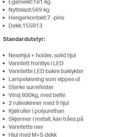
Egenvekt:181 kg
Nyttelast:569 kg
Hengerkontakt:7 -pins
Dekk:155R13
Standardutstyr:
Nesehjul + holder, solid hjul
Vanntett frontlys i LED
Vanntette LED bakre baklykter
Lampeløsning som vippes ut
Sterke surrefester
Vinsj 800kg, med belte
2 rulleskinner med 9 hjul
Kjølruller i polyurethan
Skjermer i metall, kan tråes på
Vanntette nav
Hjul med M+S dekk