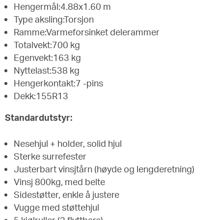
Hengermål:4.88x1.60 m
Type aksling:Torsjon
Ramme:Varmeforsinket delerammer
Totalvekt:700 kg
Egenvekt:163 kg
Nyttelast:538 kg
Hengerkontakt:7 -pins
Dekk:155R13
Standardutstyr:
Nesehjul + holder, solid hjul
Sterke surrefester
Justerbart vinsjtårn (høyde og lengderetning)
Vinsj 800kg, med belte
Sidestøtter, enkle å justere
Vugge med støttehjul
5 kjølruller (2 flyttbare)