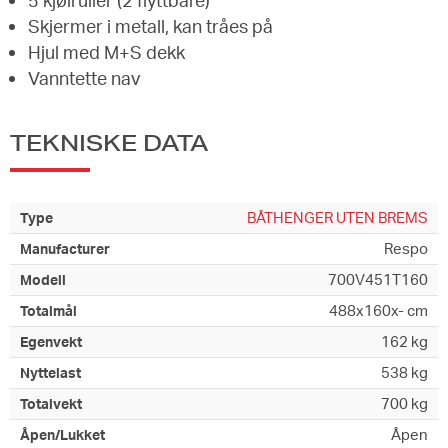
Skjermer i metall, kan tråes på
Hjul med M+S dekk
Vanntette nav
TEKNISKE DATA
BÅTHENGER UTEN BREMS
Type
Respo
Manufacturer
700V451T160
Modell
488x160x- cm
Totalmål
162 kg
Egenvekt
538 kg
Nyttelast
700 kg
Totalvekt
Åpen
Åpen/Lukket