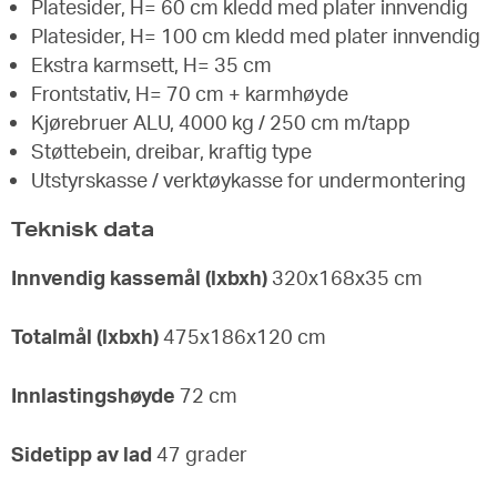
Platesider, H= 60 cm kledd med plater innvendig
Platesider, H= 100 cm kledd med plater innvendig
Ekstra karmsett, H= 35 cm
Frontstativ, H= 70 cm + karmhøyde
Kjørebruer ALU, 4000 kg / 250 cm m/tapp
Støttebein, dreibar, kraftig type
Utstyrskasse / verktøykasse for undermontering
Teknisk data
Innvendig kassemål (lxbxh)
320x168x35 cm
Totalmål (lxbxh)
475x186x120 cm
Innlastingshøyde
72 cm
Sidetipp av lad
47 grader